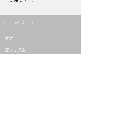
返品について
返品について
​EUROASIA Ltd.
サポート
配送と返品
​
お取引希望の企業様へ
​
個人情報保護方針
​特定商取引に基づく表記
EUROASIA について
Company
Our Mission
CEO Message